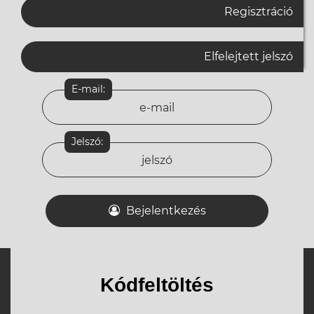
Regisztráció
Elfelejtett jelszó
E-mail:
Jelszó:
Bejelentkezés
Kódfeltöltés