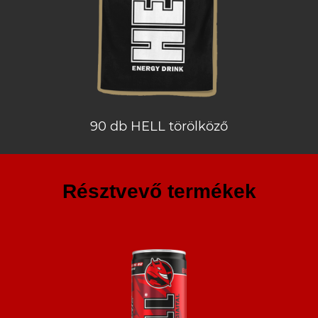
90 db HELL törölköző
Résztvevő termékek