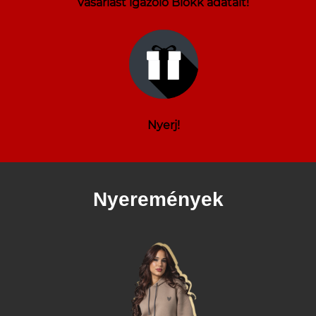
vásárlást igazoló Blokk adatait!
Nyerj!
Nyeremények